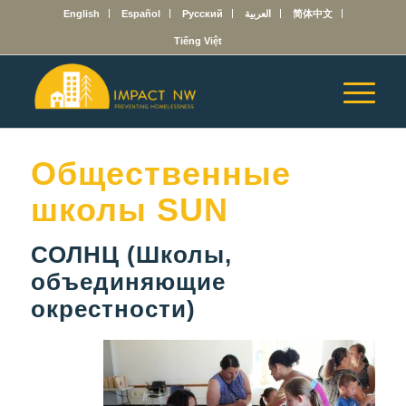
English
Español
Русский
العربية
简体中文
Tiếng Việt
Общественные
школы SUN
СОЛНЦ (Школы,
объединяющие
окрестности)