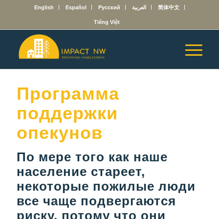
English
Español
Русский
العربية
简体中文
Tiếng Việt
Программа
поддержки
опекунов
По мере того как наше
население стареет,
некоторые пожилые люди
все чаще подвергаются
риску, потому что они