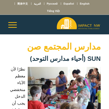
English
Español
Русский
العربية
简体中文
Tiếng Việt
مدارس المجتمع صن
SUN (أحياء مدارس التوحد)
نظرًا لأن
معظم
الآباء
منخفضي
الدخل
يجب أن