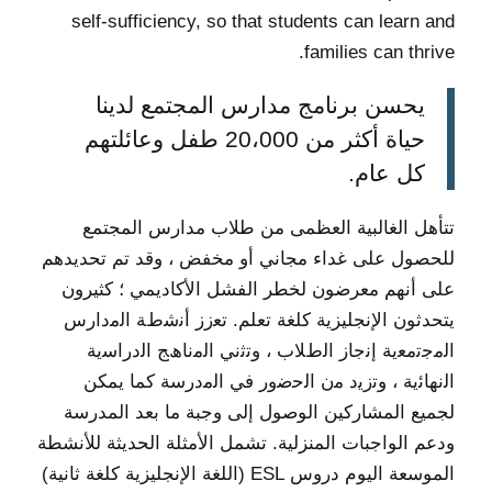
self-sufficiency, so that students can learn and
families can thrive.
يحسن برنامج مدارس المجتمع لدينا
حياة أكثر من 20،000 طفل وعائلتهم
كل عام.
تتأهل الغالبية العظمى من طلاب مدارس المجتمع
للحصول على غداء مجاني أو مخفض ، وقد تم تحديدهم
على أنهم معرضون لخطر الفشل الأكاديمي ؛ كثيرون
يتحدثون الإنجليزية كلغة تعلم. ﺗﻌزز أﻧﺷطﺔ اﻟﻣدارس
اﻟﻣﺟﺗﻣﻌﯾﺔ إﻧﺟﺎز اﻟطﻼب ، وﺗﺛﻧﻲ اﻟﻣﻧﺎھﺞ اﻟدراﺳﯾﺔ
اﻟﻧﮭﺎﺋﯾﺔ ، وﺗزﯾد ﻣن اﻟﺣﺿور ﻓﻲ اﻟﻣدرﺳﺔ كما يمكن
لجميع المشاركين الوصول إلى وجبة ما بعد المدرسة
ودعم الواجبات المنزلية. تشمل الأمثلة الحديثة للأنشطة
الموسعة اليوم دروس ESL (اللغة الإنجليزية كلغة ثانية)