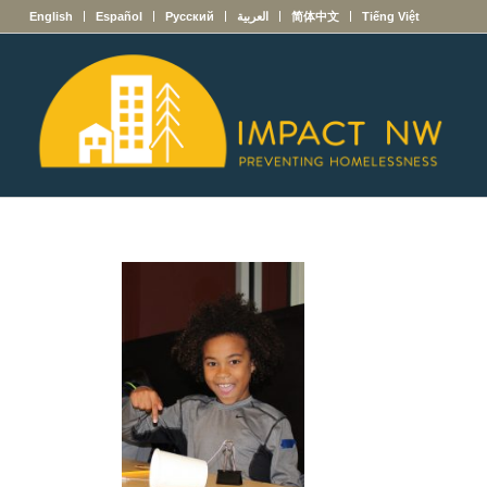
English
Español
Русский
العربية
简体中文
Tiếng Việt