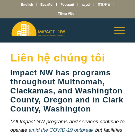
English
Español
Русский
العربية
简体中文
Tiếng Việt
Liên hệ chúng tôi
Impact NW has programs
throughout Multnomah,
Clackamas, and Washington
County, Oregon and in Clark
County, Washington
*All Impact NW programs and services continue to
operate
amid the COVID-19 outbreak
but facilities