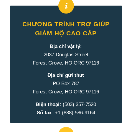
CHƯƠNG TRÌNH TRỢ GIÚP
GIÁM HỘ CAO CẤP
Địa chỉ vật lý:
2037 Douglas Street
Forest Grove, HO ORC 97116
Địa chỉ gửi thư:
PO Box 787
Forest Grove, HO ORC 97116
Điện thoại:
(503) 357-7520
Số fax:
+1 (888) 586-9164