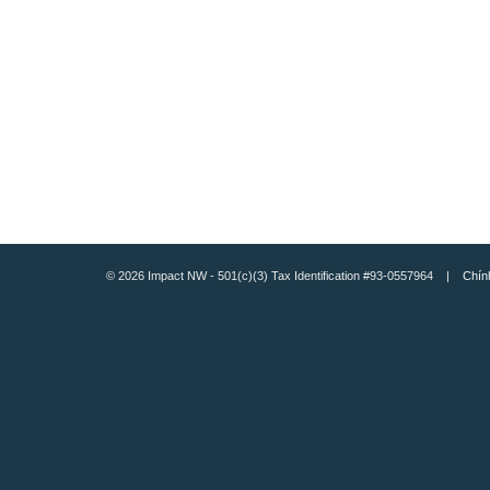
© 2026 Impact NW - 501(c)(3) Tax Identification #93-0557964 |
Chín