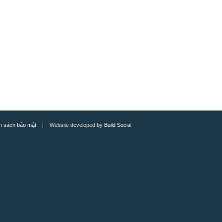
h sách bảo mật
| Website developed by
Build Social