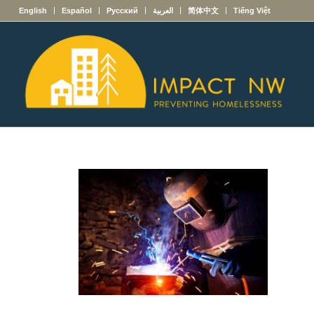
English
Español
Русский
العربية
简体中文
Tiếng Việt