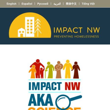
English
Español
Русский
العربية
简体中文
Tiếng Việt