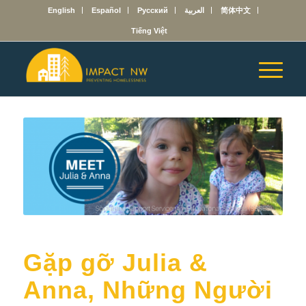
English
Español
Русский
العربية
简体中文
Tiếng Việt
Gặp gỡ Julia &
Anna, Những Người