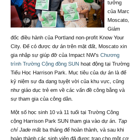
tưởng
của Marc
Moscato,
Giám
đốc điều hành của Portland non-profit Know Your
City. Để có được dự án trên mặt đất, Moscato xin
gia nhập sự giúp đỡ của Impact NW's
Chương
trình Trường Cộng đồng SUN
hoạt động tại Trường
Tiểu Học Harrison Park. Mục tiêu của dự án là để
kỷ niệm sự đa dạng tuyệt vời của khu vực, cũng
như giáo dục trẻ em về các vấn đề công bằng và
sự tham gia của công dân.
Một số học sinh 10 và 11 tuổi tại Trường Công
cộng Harrison Park SUN tham gia vào dự án.
Tạp
chí Jade
mất ba tháng để hoàn thành, và sau khi
hoàn thành các sinh viên đã được trao cho một cơ