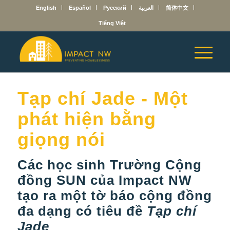
English
Español
Русский
العربية
简体中文
Tiếng Việt
Tạp chí Jade - Một
phát hiện bằng
giọng nói
Các học sinh Trường Cộng
đồng SUN của Impact NW
tạo ra một tờ báo cộng đồng
đa dạng có tiêu đề
Tạp chí
Jade