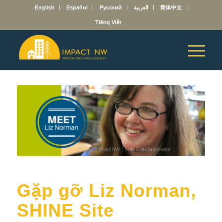
English
Español
Русский
العربية
简体中文
Tiếng Việt
Gặp gỡ Liz Norman,
SHINE Site