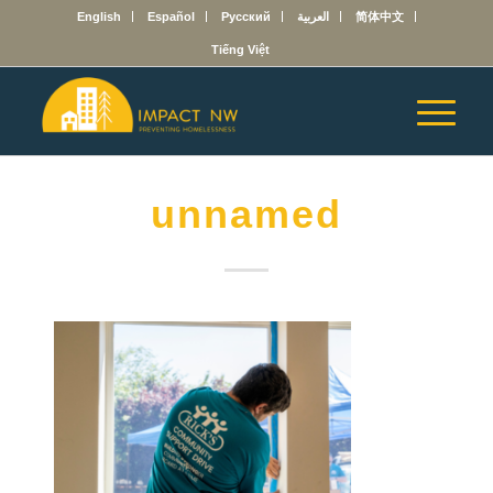
English
Español
Русский
العربية
简体中文
Tiếng Việt
unnamed