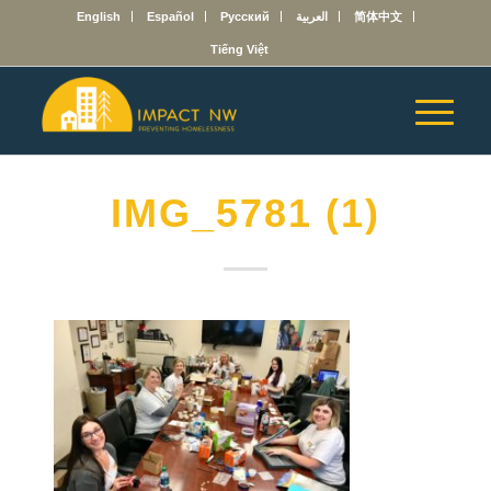
English
Español
Русский
العربية
简体中文
Tiếng Việt
IMG_5781 (1)