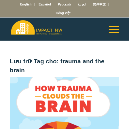
English
Español
Русский
العربية
简体中文
Tiếng Việt
Lưu trữ Tag cho:
trauma and the
brain