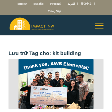
English
Español
Русский
العربية
简体中文
Tiếng Việt
Lưu trữ Tag cho:
kit building