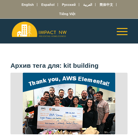
English
Español
Русский
العربية
简体中文
Tiếng Việt
Архив тега для:
kit building