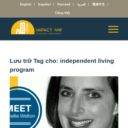
English
Español
Русский
العربية
简体中文
Tiếng Việt
Lưu trữ Tag cho:
independent living
program