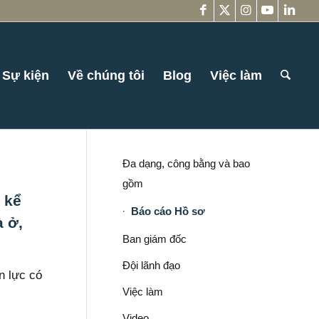
Sự kiện
Về chúng tôi
Blog
Việc làm
Đa dạng, công bằng và bao
gồm
 kể
Báo cáo Hồ sơ
à ở,
Ban giám đốc
Đội lãnh đạo
n lực có
Việc làm
Video