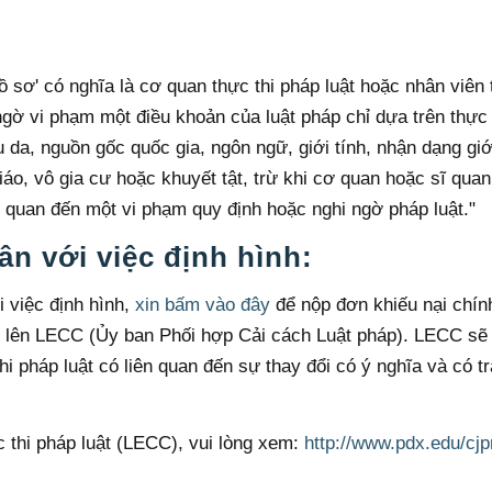
ồ sơ' có nghĩa là cơ quan thực thi pháp luật hoặc nhân viên 
gờ vi phạm một điều khoản của luật pháp chỉ dựa trên thực
 da, nguồn gốc quốc gia, ngôn ngữ, giới tính, nhận dạng giới
giáo, vô gia cư hoặc khuyết tật, trừ khi cơ quan hoặc sĩ qua
n quan đến một vi phạm quy định hoặc nghi ngờ pháp luật."
ân với việc định hình:
 việc định hình,
xin bấm vào đây
để nộp đơn khiếu nại chín
h lên LECC (Ủy ban Phối hợp Cải cách Luật pháp). LECC sẽ
i pháp luật có liên quan đến sự thay đổi có ý nghĩa và có t
c thi pháp luật (LECC), vui lòng xem:
http://www.pdx.edu/cj