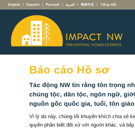
English
Español
Русский
العربية
简体中文
Tiếng Việt
Báo cáo Hồ sơ
Tác động NW tin rằng tôn trọng nh
chủng tộc, dân tộc, ngôn ngữ, giới
nguồn gốc quốc gia, tuổi, tôn giáo, 
Vì lý do này, chúng tôi khuyến khích chia sẻ k
quyền phân biệt đối xử với người khác, và bây