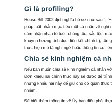
Gì là profiling?
House Bill 2002 định nghĩa hồ sơ như sau ", 'H
pháp luật nhắm mục tiêu một cá nhân về nghi n
cảm nhận nhân tố tuổi, chủng tộc, sắc tộc, màu
khuynh hướng tình dục, liên kết chính trị, tôn 
thực hiện mô tả nghi ngờ hoặc thông tin có liê
Chia sẻ kinh nghiệm cá nh
Nếu bạn muốn chia sẻ kinh nghiệm cá nhân với
Đơn khiếu nại chính thức này sẽ được đệ trìn
những khiếu nại này để giữ cho cơ quan thực th
nhiệm.
Để biết thêm thông tin về Ủy ban điều phối thự