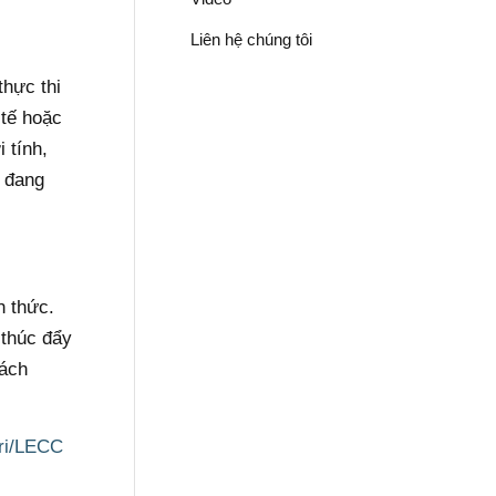
Liên hệ chúng tôi
thực thi
 tế hoặc
 tính,
n đang
h thức.
 thúc đẩy
rách
pri/LECC