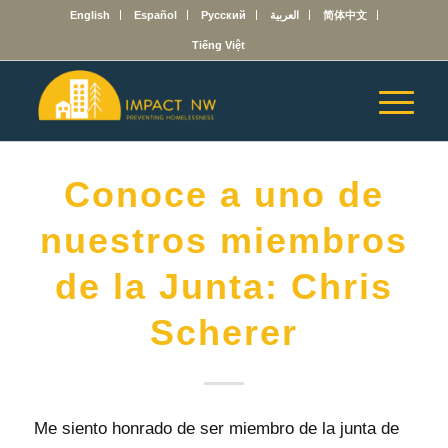
English
Español
Русский
العربية
简体中文
Tiếng Việt
Conoce a uno de
nuestros miembros
de la Junta: Chris
Scherer
Me siento honrado de ser miembro de la junta de