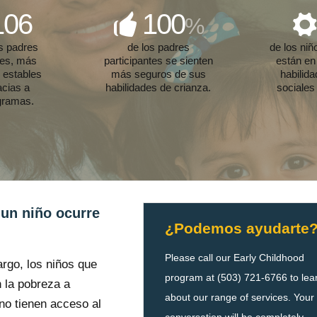
106
100
%
us padres
de los padres
de los niñ
tes, más
participantes se sienten
están en
 estables
más seguros de sus
habilid
acias a
habilidades de crianza.
sociales
gramas.
 un niño ocurre
¿Podemos ayudarte
Please call our Early Childhood
rgo, los niños que
program at (503) 721-6766 to lea
 la pobreza a
about our range of services. Your
o tienen acceso al
conversation will be completely