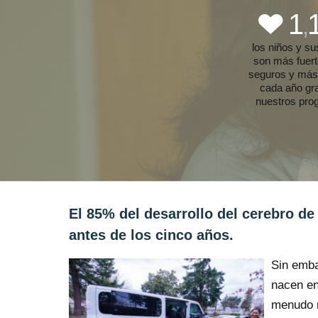
1
,
los niños y s
son más fuer
seguros y más
cada año gr
nuestros pro
El 85% del desarrollo del cerebro de
antes de los cinco años.
Sin emba
nacen en
menudo n