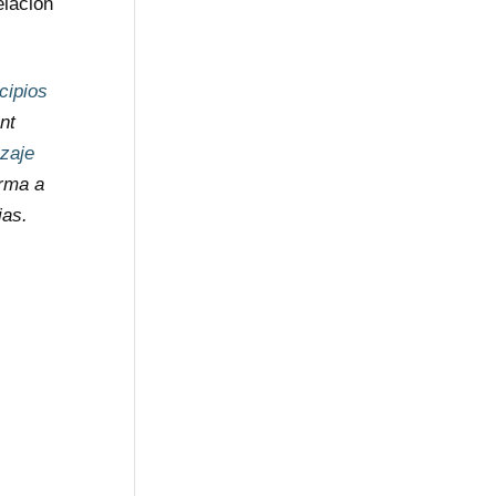
elación
ncipios
nt
zaje
rma a
ias.