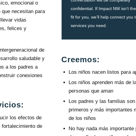
sico, emocional o
confidential. If Impact NW isn’t th
o que necesitan para
fit for you, we’ll help connect you 
llevar vidas
services you need.
s, felices y
ntergeneracional de
Creemos:
arrollo saludable y
os a los padres a
Los niños nacen listos para 
onstruir conexiones
Los niños aprenden más de l
personas que aman
Los padres y las familias son
icios:
primeros y más importantes 
ucir los efectos de
de los niños
 fortalecimiento de
No hay nada más importante 