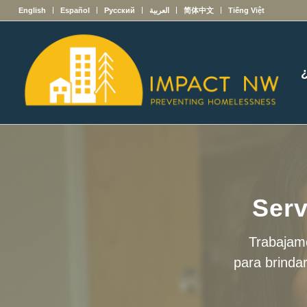
English
Español
Русский
العربية
简体中文
Tiếng Việt
Serv
Trabajamo
para brinda