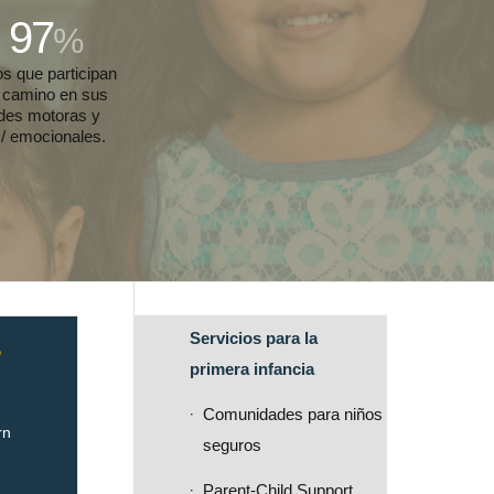
97
%
os que participan
 camino en sus
ades motoras y
 / emocionales.
Servicios para la
?
primera infancia
Comunidades para niños
rn
seguros
Parent-Child Support