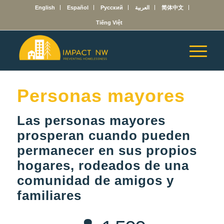
English
Español
Русский
العربية
简体中文
Tiếng Việt
Personas mayores
Las personas mayores
prosperan cuando pueden
permanecer en sus propios
hogares, rodeados de una
comunidad de amigos y
familiares