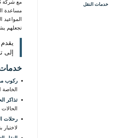
مع شركة Multnomah County ADS و TriMet و
خدمات النقل
المواعيد ا
تجعلهم يش
إلى ت
خدمات ا
ركوب مر
الخاصة ا
تذاكر ال
الحالات 
رحلات ال
لاختيار ب