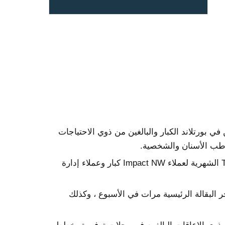
ي بورتلاند الكبار والبالغين من ذوي الاحتياجات
وطب الأسنان والشخصية.
تتوفر تذاكر حافلة / مصعد TriMet الشهرية لعملاء Impact NW كبار وعملاء إدارة
عية إلى متاجر البقالة الرئيسية مرات في الأسبوع ، وكذلك