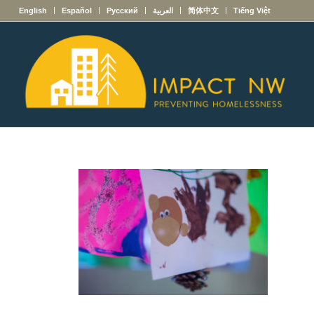
English
Español
Русский
العربية
简体中文
Tiếng Việt