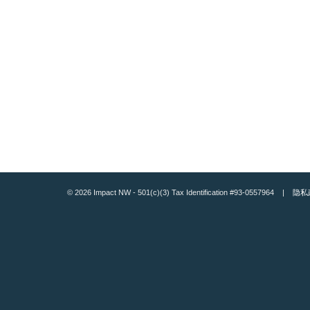
© 2026 Impact NW - 501(c)(3) Tax Identification #93-0557964 |
隐私