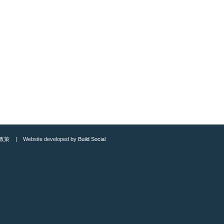
政策
| Website developed by
Build Social