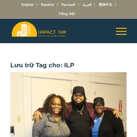
English
Español
Русский
العربية
简体中文
Tiếng Việt
Lưu trữ Tag cho:
ILP