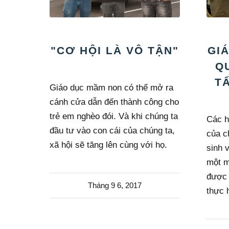
"CƠ HỘI LÀ VÔ TẬN"
GI
Q
TẤ
Giáo dục mầm non có thể mở ra
cánh cửa dẫn đến thành công cho
trẻ em nghèo đói. Và khi chúng ta
Các h
đầu tư vào con cái của chúng ta,
của c
xã hội sẽ tăng lên cùng với họ.
sinh 
một m
được 
Tháng 9 6, 2017
thực 