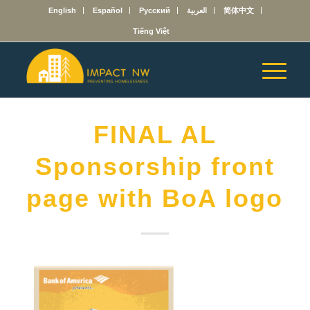
English
Español
Русский
العربية
简体中文
Tiếng Việt
FINAL AL
Sponsorship front
page with BoA logo