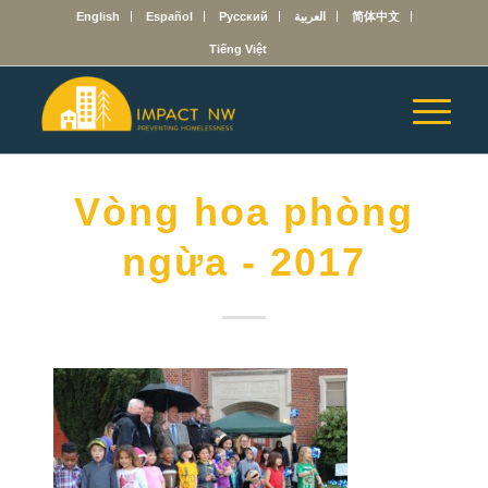
English
Español
Русский
العربية
简体中文
Tiếng Việt
Vòng hoa phòng
ngừa - 2017