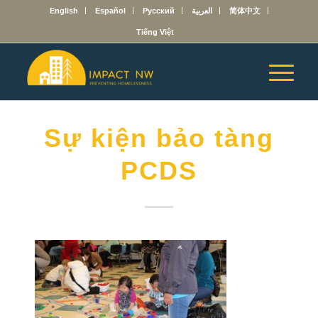
English
Español
Русский
العربية
简体中文
Tiếng Việt
Sự kiện bảo tàng
PCDS