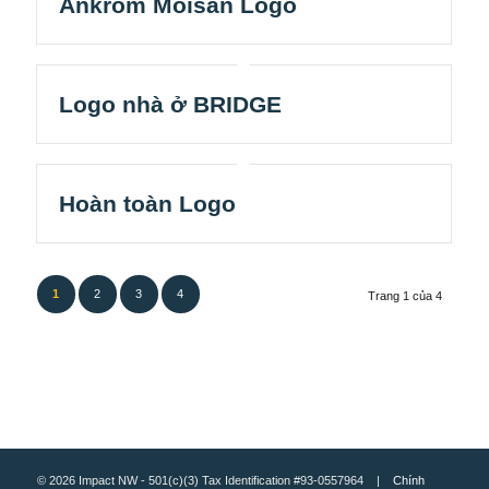
Ankrom Moisan Logo
Logo nhà ở BRIDGE
Hoàn toàn Logo
1
2
3
4
Trang 1 của 4
© 2026 Impact NW - 501(c)(3) Tax Identification #93-0557964 |
Chính