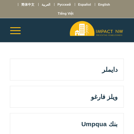
English
Español
Русский
العربية
简体中文
Tiếng Việt
دايملر
ويلز فارغو
بنك Umpqua