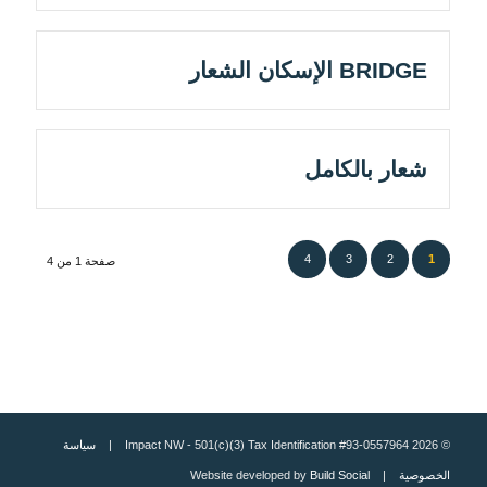
BRIDGE الإسكان الشعار
شعار بالكامل
4
3
2
1
صفحة 1 من 4
© 2026 Impact NW - 501(c)(3) Tax Identification #93-0557964 |
سياسة
الخصوصية
| Website developed by
Build Social