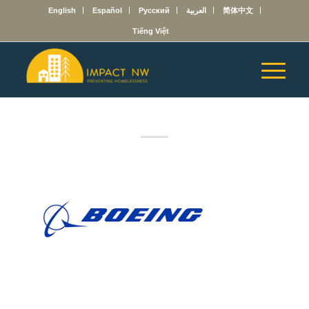
English
Español
Русский
العربية
简体中文
Tiếng Việt