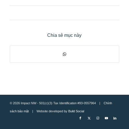
Chia sẻ mục này
© 2026 Impact NW - 501(c)(3) Tax Identification #93-0557964 |
Chính
sách bảo mật
| Website developed by
Build Social