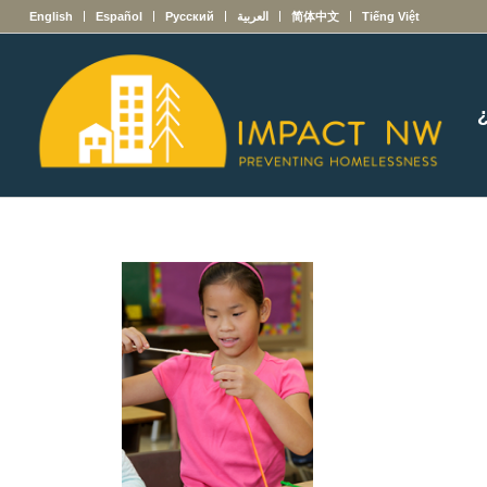
English
Español
Русский
العربية
简体中文
Tiếng Việt