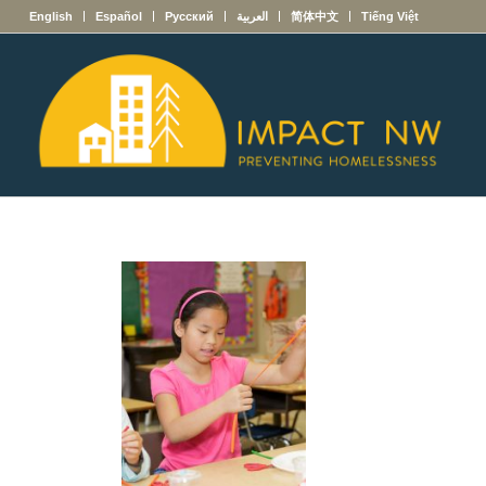
English
Español
Русский
العربية
简体中文
Tiếng Việt