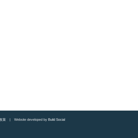
政策
| Website developed by
Build Social