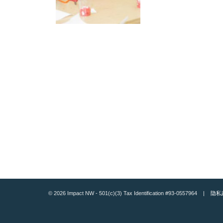
© 2026 Impact NW - 501(c)(3) Tax Identification #93-0557964 |
隐私