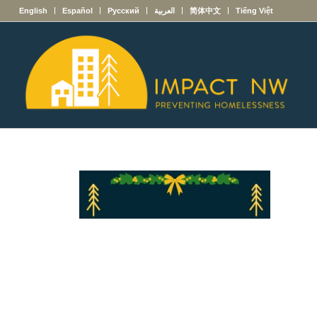
English
Español
Русский
العربية
简体中文
Tiếng Việt