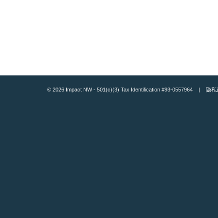
© 2026 Impact NW - 501(c)(3) Tax Identification #93-0557964 |
隐私