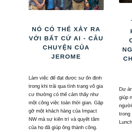
NÓ CÓ THỂ XẢY RA
VỚI BẤT CỨ AI - CÂU
CHUYỆN CỦA
NG
JEROME
CH
Làm việc để đạt được sự ổn định
trong khi trải qua tình trạng vô gia
Dự án
cư thường có thể cảm thấy như
giúp 
một công việc toàn thời gian. Gặp
người
gỡ một khách hàng của Impact
trong
NW mà sự kiên trì và quyết tâm
Lunch
của họ đã giúp ông thành công.