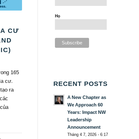
Họ
IA CƯ
AND
IC)
rong 165
ia cư.
RECENT POSTS
tạo ra
A New Chapter as
 các
We Approach 60
 của
Years: Impact NW
Leadership
Announcement
Tháng 4 7, 2026 - 6:17