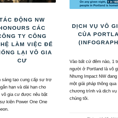
TÁC ĐỘNG NW
DỊCH VỤ VÔ G
HONOURS CÁC
CỦA PORTL
CÔNG TY CÔNG
(INFOGRAPH
HỆ LÀM VIỆC ĐỂ
ỐNG LẠI VÔ GIA
CƯ
Vào bất cứ đêm nào, 1 t
người ở Portland là vô g
Nhưng Impact NW đang 
 sáng tạo cung cấp sự trợ
một giải pháp thông qua
ngắn hạn và dài hạn cho
chương trình và dịch vụ
 vô gia cư được nêu bật
chúng tôi.
 sự kiện Power One One
eon.