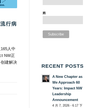
姓
归流行病
）
165人中
t NW正
务创建解决
RECENT POSTS
A New Chapter as
We Approach 60
Years: Impact NW
Leadership
Announcement
4 月 7, 2026 - 6:17 下