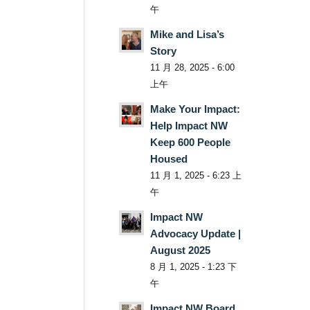
午
Mike and Lisa’s
Story
11 月 28, 2025 - 6:00
上午
Make Your Impact:
Help Impact NW
Keep 600 People
Housed
11 月 1, 2025 - 6:23 上
午
Impact NW
Advocacy Update |
August 2025
8 月 1, 2025 - 1:23 下
午
Impact NW Board