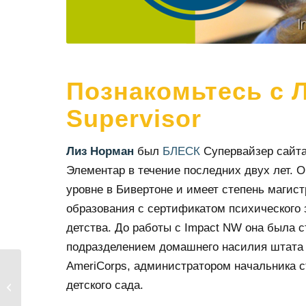
Познакомьтесь с Л
Supervisor
Лиз Норман
был
БЛЕСК
Супервайзер сайта
Элементар в течение последних двух лет. 
уровне в Бивертоне и имеет степень магист
образования с сертификатом психического 
детства. До работы с Impact NW она была 
подразделением домашнего насилия штата
AmeriCorps, администратором начальника с
Образование STEM
детского сада.
важно для всех
студентов!