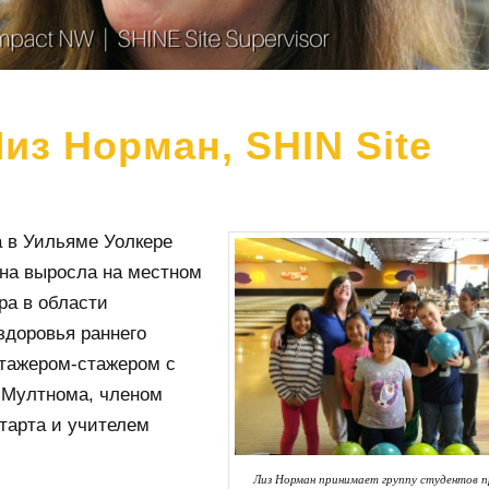
из Норман, SHIN Site
 в Уильяме Уолкере
Она выросла на местном
ра в области
здоровья раннего
стажером-стажером с
 Мултнома, членом
тарта и учителем
Лиз Норман принимает группу студентов 