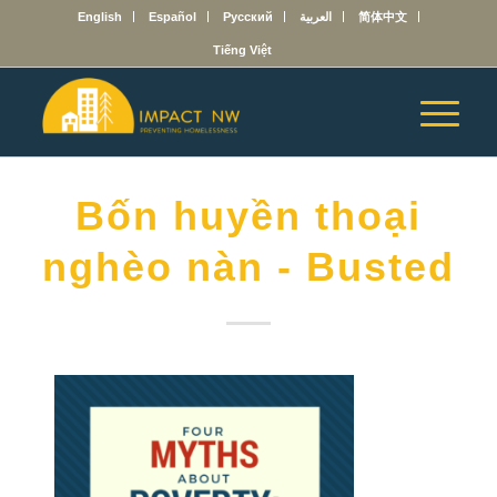
English
Español
Русский
العربية
简体中文
Tiếng Việt
Bốn huyền thoại
nghèo nàn - Busted