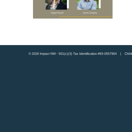
© 2026 Impact NW - 501(c)(3) Tax Identification #93-0557964 |
Chín