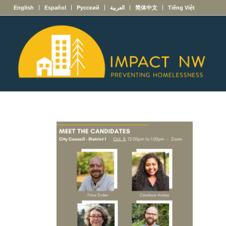
English
Español
Русский
العربية
简体中文
Tiếng Việt