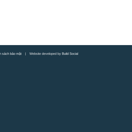
h sách bảo mật
| Website developed by
Build Social