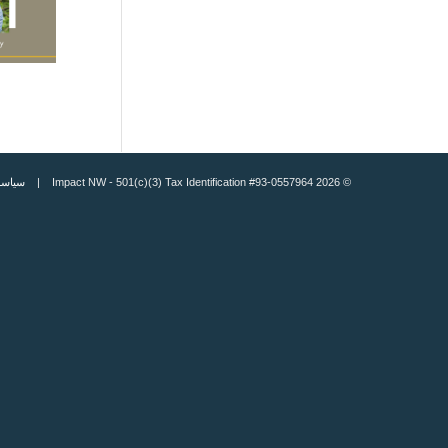
© 2026 Impact NW - 501(c)(3) Tax Identification #93-0557964 |
سياسة