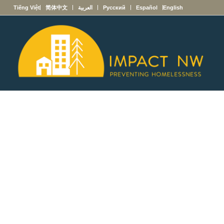
English
Español
Русский
العربية
简体中文
Tiếng Việt