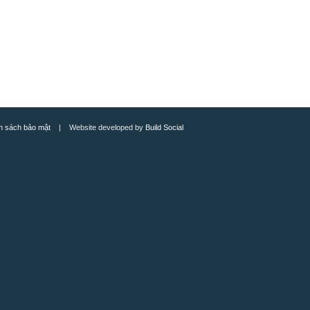
h sách bảo mật
| Website developed by
Build Social