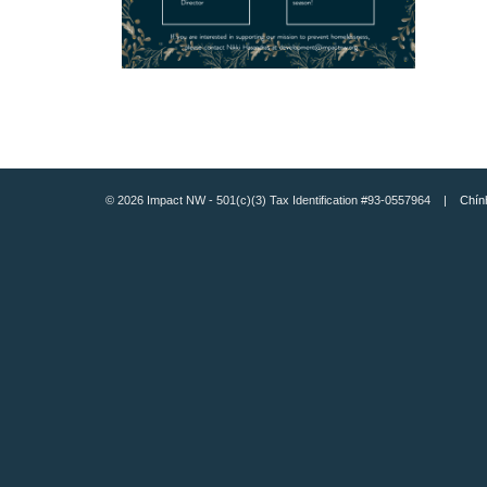
© 2026 Impact NW - 501(c)(3) Tax Identification #93-0557964 |
Chín