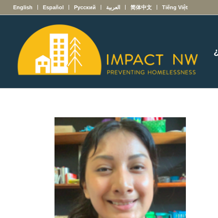
English
Español
Русский
العربية
简体中文
Tiếng Việt