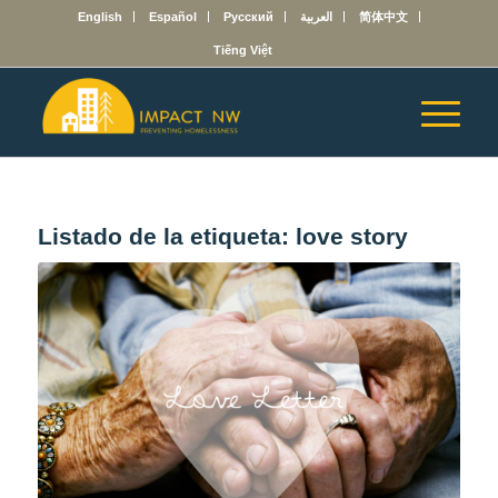
English
Español
Русский
العربية
简体中文
Tiếng Việt
Listado de la etiqueta:
love story