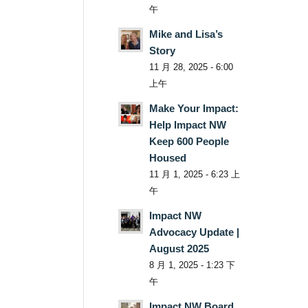
午
Mike and Lisa’s
Story
11 月 28, 2025 - 6:00
上午
Make Your Impact:
Help Impact NW
Keep 600 People
Housed
11 月 1, 2025 - 6:23 上
午
Impact NW
Advocacy Update |
August 2025
8 月 1, 2025 - 1:23 下
午
Impact NW Board