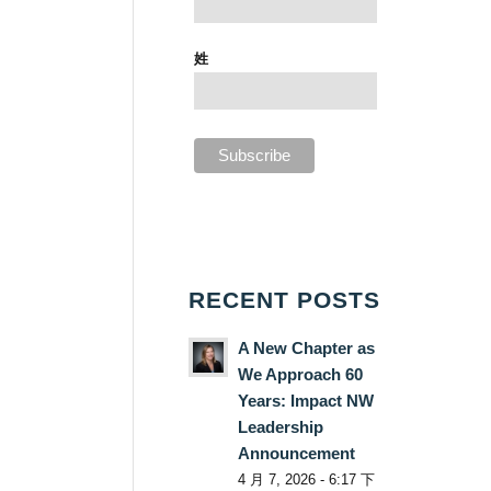
姓
RECENT POSTS
A New Chapter as
We Approach 60
Years: Impact NW
Leadership
Announcement
4 月 7, 2026 - 6:17 下