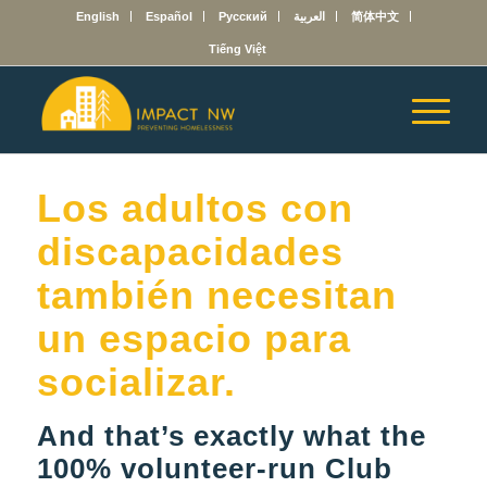
English
Español
Русский
العربية
简体中文
Tiếng Việt
Los adultos con
discapacidades
también necesitan
un espacio para
socializar.
And that’s exactly what the
100% volunteer-run Club