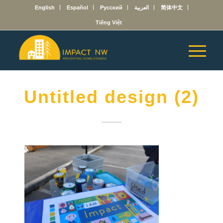
English
Español
Русский
العربية
简体中文
Tiếng Việt
Untitled design (2)