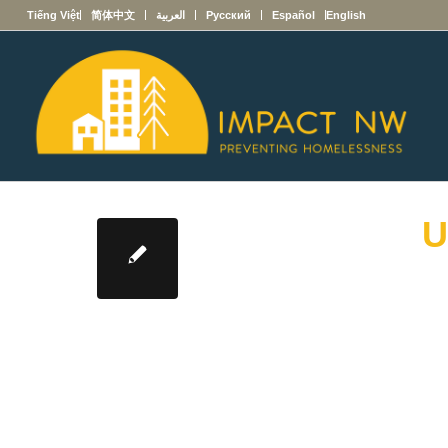
English
Español
Русский
العربية
简体中文
Tiếng Việt
U