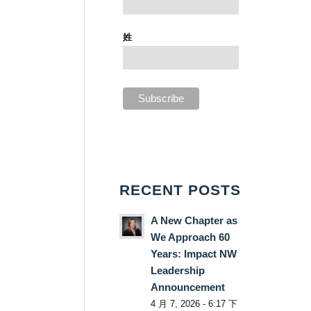
姓
RECENT POSTS
A New Chapter as
We Approach 60
Years: Impact NW
Leadership
Announcement
4 月 7, 2026 - 6:17 下