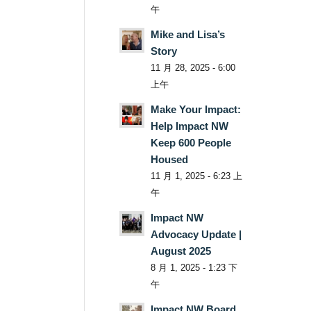
午
Mike and Lisa’s
Story
11 月 28, 2025 - 6:00
上午
Make Your Impact:
Help Impact NW
Keep 600 People
Housed
11 月 1, 2025 - 6:23 上
午
Impact NW
Advocacy Update |
August 2025
8 月 1, 2025 - 1:23 下
午
Impact NW Board