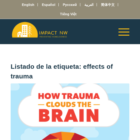
English
Español
Русский
العربية
简体中文
Tiếng Việt
Listado de la etiqueta:
effects of
trauma