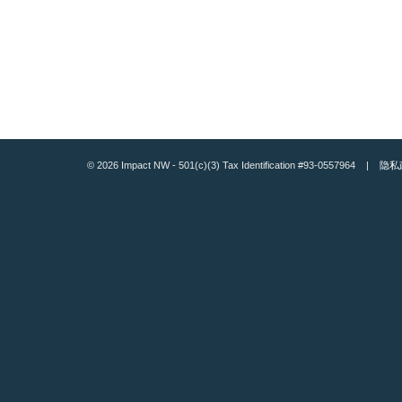
© 2026 Impact NW - 501(c)(3) Tax Identification #93-0557964 |
隐私