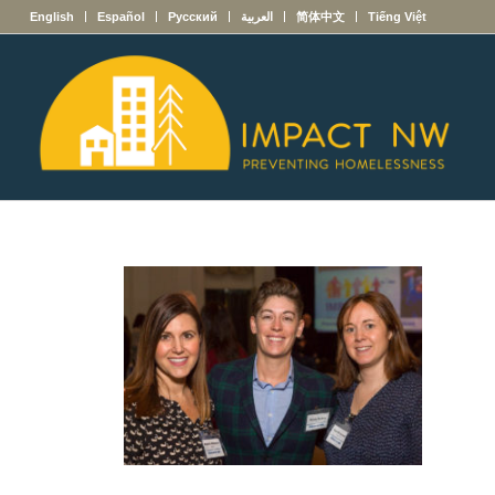
English
Español
Русский
العربية
简体中文
Tiếng Việt